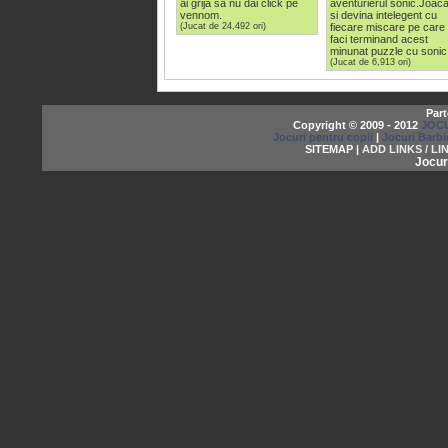
ai grija sa nu dai click pe
aventurierul sonic.Joac
vennom.
si devina intelegent cu
(Jucat de 24,492 ori)
fiecare miscare pe care
faci terminand acest
minunat puzzle cu sonic
(Jucat de 6,913 ori)
Part
Copyright © 2009 - 2012
JOCU
Jocuri pentru copii
|
Jocuri Barbi
SITEMAP |
ADD LINKS / LI
Jocur