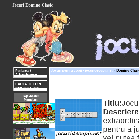
Jocuri Domino Clasic
Jocuri pentru copii - jocuridecopii.net
> Domino Clasi
Reclama /
Advertisment
CAUTA JOCURI
PENTRU COPII
Top Jocuri
Populare
Titlu:
Jocu
Descriere
extraordi
pentru a j
vei putea 