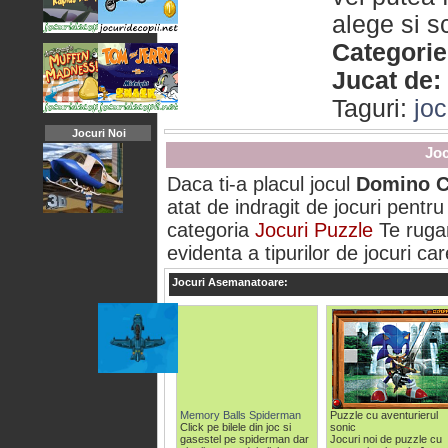
alege si s
Categorie
Jucat de:
Taguri:
jo
Jocuri Noi
Joc
Daca ti-a placul jocul
Domino C
atat de indragit de jocuri pentru 
categoria
Jocuri Puzzle
Te ruga
evidenta a tipurilor de jocuri car
Jocuri Asemanatoare:
Memory Balls Spiderman
Puzzle cu aventurierul
Click pe bilele din joc si
sonic
gasestel pe spiderman dar
Jocuri noi de puzzle cu