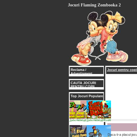
Jocuri Flaming Zombooka 2
Reclama /
Jocuri pentru copii
Advertisment
CAUTA JOCURI
PENTRU COPII
Top Jocuri Populare
Daca ti-a placul joc