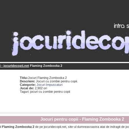
 - jocuridecopii.net
Flaming Zombooka 2
Titlu:
Jocuri Flaming Zombooka 2
Descriere:
Jocuri cu zombie pentru copii.
Categorie:
Jocuri Impuscaturi
Jucat de:
2,902 ori
Taguri: jocuri cu zombie pentru copii
Jocuri pentru copii - Flaming Zombooka 2
ul
Flaming Zombooka 2
de pe jocuridecopii.net, site-ul dumneavoastra atat de indragit de joc