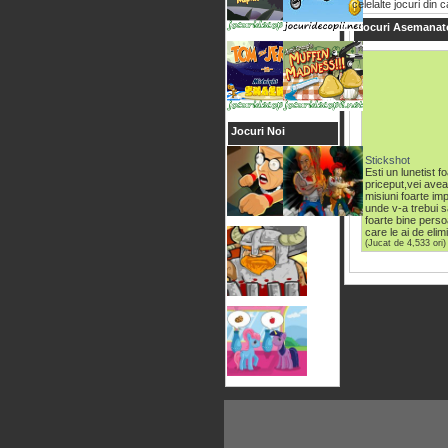
celelalte jocuri din 
Jocuri Asemanat
Jocuri Noi
Stickshot
Esti un lunetist f
priceput,vei ave
misiuni foarte im
unde v-a trebui sa
foarte bine pers
care le ai de elimi
(Jucat de 4,533 ori)