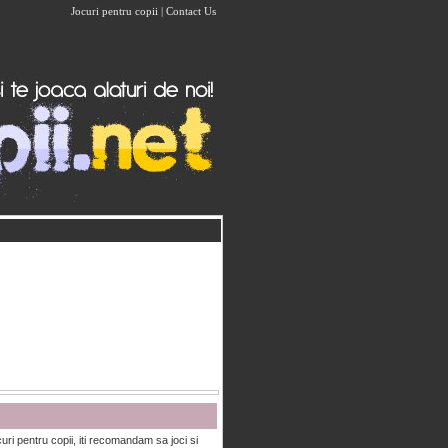
Jocuri pentru copii
|
Contact Us
uri pentru copii, iti recomandam sa joci si