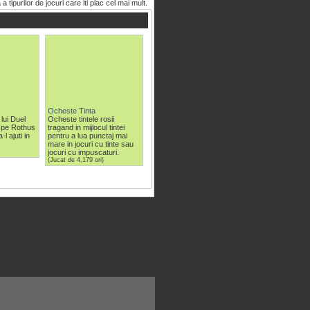
purilor de jocuri care iti plac cel mai mult.
Ocheste Tinta
lui Duel
Ocheste tintele rosii
e pe Rothus
tragand in mijlocul tintei
-l ajuti in
pentru a lua punctaj mai
mare in jocuri cu tinte sau
jocuri cu impuscaturi.
(Jucat de 4,179 ori)