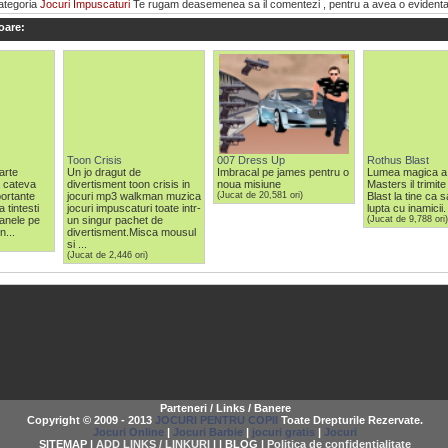
categoria
Jocuri Impuscaturi
Te rugam deasemenea sa il comentezi , pentru a avea o evidenta a ti
oare:
Toon Crisis
007 Dress Up
Rothus Blast
oarte
Un jo dragut de
Imbracal pe james pentru o
Lumea magica a 
a cateva
divertisment toon crisis in
noua misiune
Masters il trimit
portante
jocuri mp3 walkman muzica
(Jucat de 20,581 ori)
Blast la tine ca sa
 tintesti
jocuri impuscaturi toate intr-
lupta cu inamicii.
oanele pe
un singur pachet de
(Jucat de 9,788 ori)
n...
divertisment.Misca mousul
si ...
(Jucat de 2,446 ori)
Parteneri / Links / Banere
Copyright © 2009 - 2013
JOCURI PENTRU COPII
Toate Drepturile Rezervate.
Jocuri Online
|
Jocuri Barbie
|
jocuri gratis
|
Jocuri
SITEMAP |
ADD LINKS / LINKURI
| | BLOG |
Politica de confidentialitate