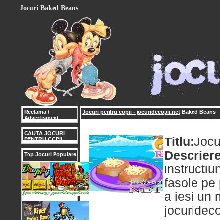
Jocuri Baked Beans
Reclama /
Jocuri pentru copii - jocuridecopii.net
Baked Beans
Advertisment
CAUTA JOCURI
Titlu:
Jocu
PENTRU COPII
Descriere
Top Jocuri Populare
instructiu
fasole pe 
a iesi un
jocurideco