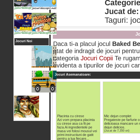
Categorie
Jucat de:
Taguri: j
Jo
Jocuri Noi
Daca ti-a placul jocul
Baked B
atat de indragit de jocuri pentru
categoria
Jocuri Copii
Te rugam 
evidenta a tipurilor de jocuri car
Jocuri Asemanatoare:
Placinta cu cirese
Mic dejun complet
Azi vom prepara placinta
Pregateste pe farfurie o
cu cirese asa ca fii pe
delicioasa mancare un 
faza.Ai ingredientele pe
dejun delicios.
masa vei folosi mousul vei
(Jucat de 7,350 ori)
primi instructiuni de gatit
pentru a lua fiecare...