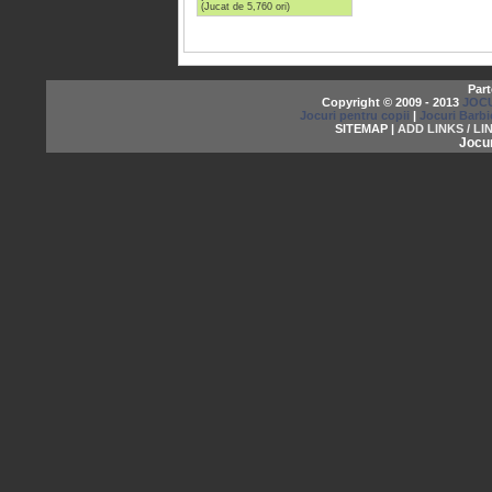
(Jucat de 5,760 ori)
Part
Copyright © 2009 - 2013
JOCU
Jocuri pentru copii
|
Jocuri Barbi
SITEMAP |
ADD LINKS / LI
Jocu