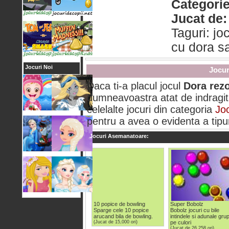
Categorie
Jucat de:
Taguri: jo
cu dora sa
Jocuri Noi
Jocur
Daca ti-a placul jocul
Dora rezo
dumneavoastra atat de indragit 
celelalte jocuri din categoria
Joc
pentru a avea o evidenta a tipuri
Jocuri Asemanatoare:
10 popice de bowling
Super Bobolz
Sparge cele 10 popice
Bobolz jocuri cu bile
arucand bila de bowling.
intindele si adunale gru
(Jucat de 15,000 ori)
pe culori
(Jucat de 26,258 ori)