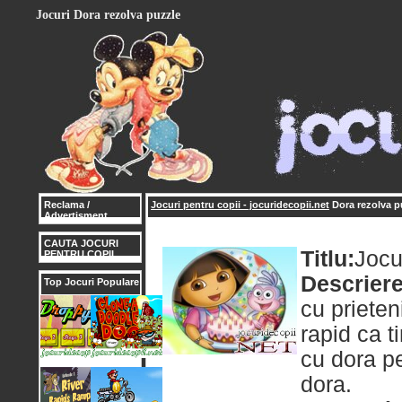
Jocuri Dora rezolva puzzle
Reclama /
Jocuri pentru copii - jocuridecopii.net
Dora rezolva p
Advertisment
CAUTA JOCURI
Titlu:
Jocu
PENTRU COPII
Descriere
Top Jocuri Populare
cu prieten
rapid ca t
cu dora pe
dora.