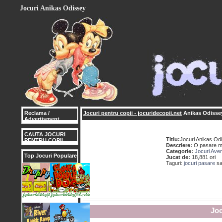
Jocuri Anikas Odissey
Reclama /
Jocuri pentru copii - jocuridecopii.net
Anikas Odisse
Advertisment
CAUTA JOCURI
Titlu:
Jocuri Anikas Od
PENTRU COPII
Descriere:
O pasare mar
Categorie:
Jocuri Aven
Top Jocuri Populare
Jucat de:
18,881 ori
Taguri:
jocuri pasare
s
Joc