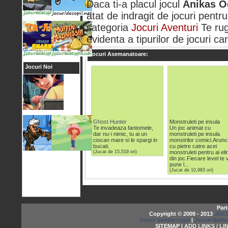
Daca ti-a placul jocul
Anikas O
atat de indragit de jocuri pentru
categoria
Jocuri Aventuri
Te rug
evidenta a tipurilor de jocuri car
Jocuri Asemanatoare:
Jocuri Noi
Ghost Hunter
Monstruleti pe insula
Te invadeaza fantomele,
Un joc animat cu
dar nu-i nimic, tu ai un
monstruleti pe insula
ciocan mare si le spargi in
monstrilor comici.Arunc
bucati.
cu pietre catre acei
(Jucat de 15,519 ori)
monstruleti pentru ai el
din joc.Fiecare level te 
pune l...
(Jucat de 10,983 ori)
Part
Copyright © 2009 - 2013
JOCU
Jocuri pentru copii
|
Jocuri Barbi
SITEMAP |
ADD LINKS / LI