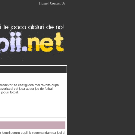
Home
|
Contact Us
intradevar sa castigi cea mai ravnita cupa
avorita si vei juca acest joc de fotbal
jocuri fotbal.
 jocuri pentru copii, iti recomandam sa joci si