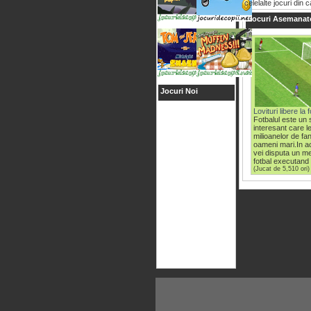
celelalte jocuri din 
Jocuri Asemanat
Jocuri Noi
Lovituri libere la 
Fotbalul este un 
interesant care l
milioanelor de fani
oameni mari.In a
vei disputa un m
fotbal executand l
(Jucat de 5,510 ori)