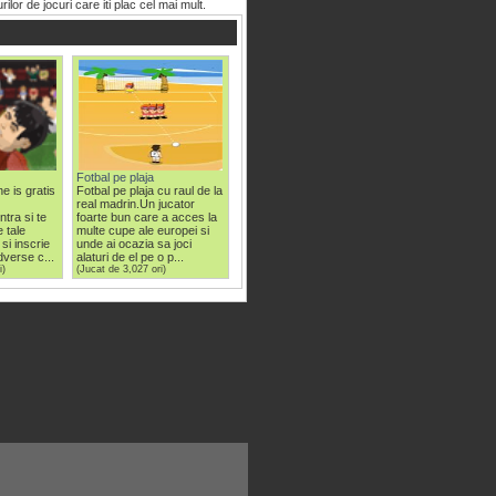
or de jocuri care iti plac cel mai mult.
Fotbal pe plaja
ne is gratis
Fotbal pe plaja cu raul de la
real madrin.Un jucator
tra si te
foarte bun care a acces la
 tale
multe cupe ale europei si
 si inscrie
unde ai ocazia sa joci
adverse c...
alaturi de el pe o p...
i)
(Jucat de 3,027 ori)