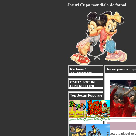
Jocuri Cupa mondiala de fotbal
Reclama /
Jocuri pentru copii
Advertisment
CAUTA JOCURI
PENTRU COPII
Top Jocuri Populare
Daca ti-a placul joc