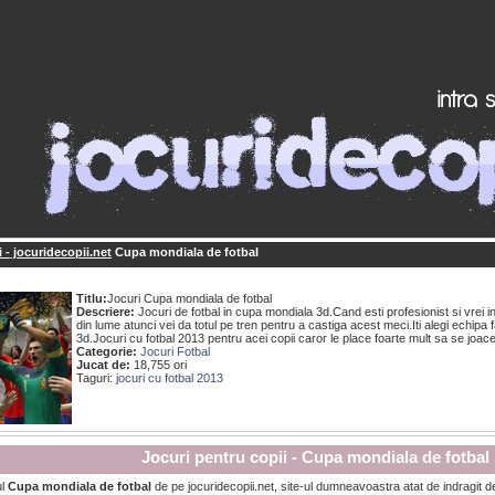
 - jocuridecopii.net
Cupa mondiala de fotbal
Titlu:
Jocuri Cupa mondiala de fotbal
Descriere:
Jocuri de fotbal in cupa mondiala 3d.Cand esti profesionist si vrei 
din lume atunci vei da totul pe tren pentru a castiga acest meci.Iti alegi echipa f
3d.Jocuri cu fotbal 2013 pentru acei copii caror le place foarte mult sa se joace 
Categorie:
Jocuri Fotbal
Jucat de:
18,755 ori
Taguri:
jocuri cu fotbal 2013
Jocuri pentru copii - Cupa mondiala de fotbal
ul
Cupa mondiala de fotbal
de pe jocuridecopii.net, site-ul dumneavoastra atat de indragit de