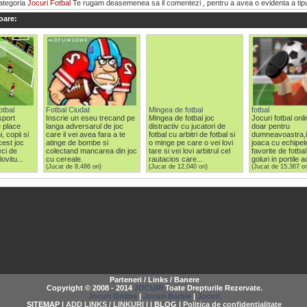
categoria
Jocuri Fotbal
Te rugam deasemenea sa il comentezi , pentru a avea o evidenta a tipuril
oare:
fotbal
Fotbal Ciudat
Mingea de fotbal
fotbal
sport
Inscrie un eseu trecand pe
Mingea de fotbal joc
Jocuri fotbal onli
e place
langa adversarul de joc
distractiv cu jucatori de
doar pentru
, copii si
care il vei avea fara a te
fotbal cu arbitri de fotbal si
dumneavoastra,in
cest joc
atinge de bombe si
o minge pe care o vei lovi
joaca cu echipele
eci de
colectand mancarea din joc
tare si vei lovi arbitrul cel
favorite de fotbal
ovitu...
cu cereale.
rautacios care...
goluri in portile 
(Jucat de 8,486 ori)
(Jucat de 12,040 ori)
(Jucat de 15,367 or
Parteneri / Links / Banere
Copyright © 2008 - 2014
JOCURI
Toate Drepturile Rezervate.
Jocuri Online
|
Jocuri Barbie
|
Jocuri
SITEMAP |
ADD LINKS / LINKURI
| | BLOG |
Politica de confidentialitate