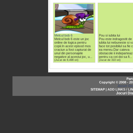
Melcul bob 6
Pou si iubita lui
Melcul bob 6 este un joc
Pou este indragostit de
online de logica pentru
iubita lui nebuneste si v
copii.In acest episod mos
face tot posibilul sa fie 
craciun a fost capturat de
ea mereu.Dar cateva
unul din personajele
obstacole ii indepartea
negative al acestui joc, u...
pentru ca cei doi sa fi...
(Jucat de 8,498 ori)
(Jucat de 310 ori)
Part
Copyright © 2008 - 2
Jocuri On
SITEMAP |
ADD LINKS / LI
Jocuri Dis