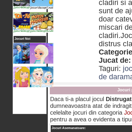
cladiri si 
sunt de aj
doar catev
miscari de
cladiri.Jo
Jocuri Noi
distrus cla
Categorie
Jucat de:
Taguri:
joc
de daram
Jocuri 
Daca ti-a placul jocul
Distrugat
dumneavoastra atat de indragit 
celelalte jocuri din categoria
Joc
pentru a avea o evidenta a tipuri
Jocuri Asemanatoare: