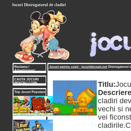
Jocuri Distrugatorul de cladiri
Reclama /
Jocuri pentru copii - jocuridecopii.net
Distrugatorul d
Advertisment
CAUTA JOCURI
Titlu:
Jocur
PENTRU COPII
Descriere
Top Jocuri Populare
cladiri de
vechi si n
vei ficons
cladirile.C