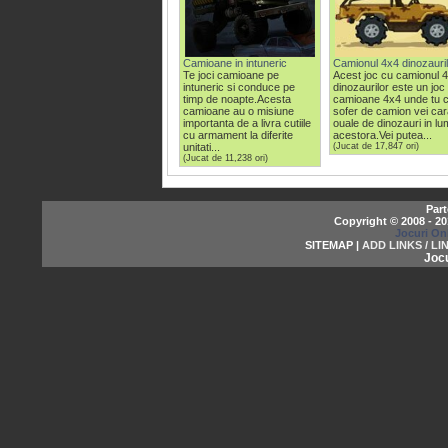
Camioane in intuneric
Camionul 4x4 dinozauril
Te joci camioane pe
Acest joc cu camionul 
intuneric si conduce pe
dinozaurilor este un joc
timp de noapte.Acesta
camioane 4x4 unde tu 
camioane au o misiune
sofer de camion vei car
importanta de a livra cutiile
ouale de dinozauri in l
cu armament la diferite
acestora.Vei putea...
unitati...
(Jucat de 17,847 ori)
(Jucat de 11,238 ori)
Part
Copyright © 2008 - 2
Jocuri On
SITEMAP |
ADD LINKS / LI
Jocu