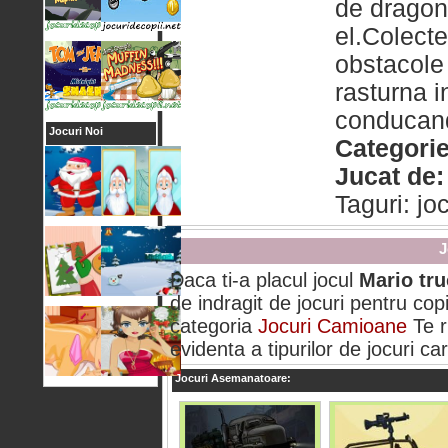
de dragonu
el.Colecte
obstacole 
rasturna i
conducand
Jocuri Noi
Categorie
Jucat de:
Taguri: jo
J
Daca ti-a placul jocul
Mario tr
de indragit de jocuri pentru copi
categoria
Jocuri Camioane
Te r
evidenta a tipurilor de jocuri car
Jocuri Asemanatoare: