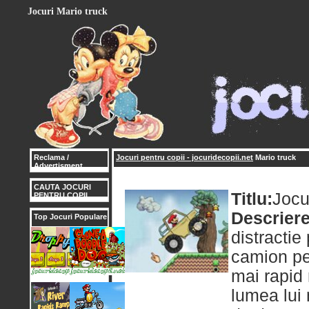
Jocuri Mario truck
Reclama /
Jocuri pentru copii - jocuridecopii.net
Mario truck
Advertisment
CAUTA JOCURI
Titlu:
Jocu
PENTRU COPII
Descriere
Top Jocuri Populare
distractie
camion per
mai rapid 
lumea lui