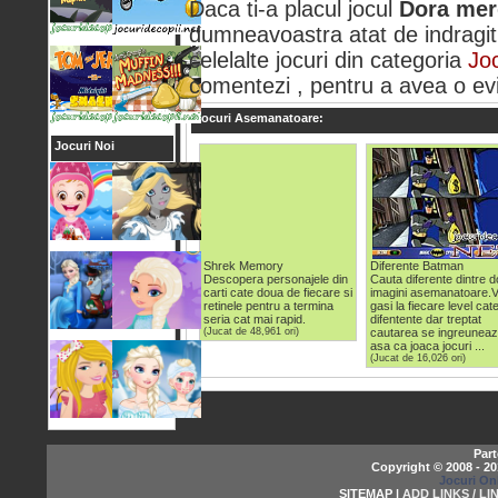
Daca ti-a placul jocul
Dora merg
dumneavoastra atat de indragit 
celelalte jocuri din categoria
Jo
comentezi , pentru a avea o evid
Jocuri Asemanatoare:
Jocuri Noi
Shrek Memory
Diferente Batman
Descopera personajele din
Cauta diferente dintre 
carti cate doua de fiecare si
imagini asemanatoare.V
retinele pentru a termina
gasi la fiecare level cat
seria cat mai rapid.
difentente dar treptat
(Jucat de 48,961 ori)
cautarea se ingreunea
asa ca joaca jocuri ...
(Jucat de 16,026 ori)
Part
Copyright © 2008 - 2
Jocuri On
SITEMAP |
ADD LINKS / LI