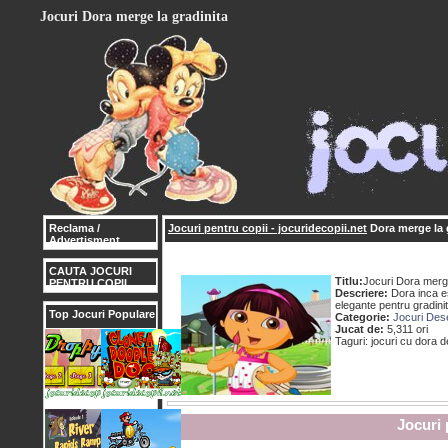
Jocuri Dora merge la gradinita
Reclama /
Jocuri pentru copii - jocuridecopii.net
Dora merge la 
Advertisment
CAUTA JOCURI
Titlu:
Jocuri Dora merge
PENTRU COPII
Descriere:
Dora inca es
elegante pentru gradinit
Top Jocuri Populare
Categorie:
Jocuri Des
Jucat de:
5,311 ori
Taguri: jocuri cu dora 
Jocuri 