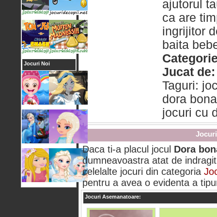
ajutorul ta
ca are tim
ingrijitor
baita bebe
Categorie
Jocuri Noi
Jucat de:
Taguri: jo
dora bona
jocuri cu 
Jocuri
Daca ti-a placul jocul
Dora bon
dumneavoastra atat de indragit 
celelalte jocuri din categoria
Joc
pentru a avea o evidenta a tipuri
Jocuri Asemanatoare: