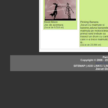
Reed Moon
Picking Banana
Joc de aventura
Jocuri cu maimute si
(Jucat de 9,514 ori)
banene,aduna bananele
maimuta pe motocicleta
primul rand trebuie sa
trasezi un drum cu cari
care v-a trece maimuti
ia...
(Jucat de 23,064 ori)
Part
Copyright © 2008 - 2
Jocuri On
SITEMAP |
ADD LINKS / LI
Jocuri D