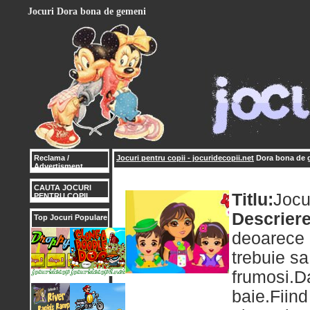
Jocuri Dora bona de gemeni
Reclama /
Jocuri pentru copii - jocuridecopii.net
Dora bona de 
Advertisment
CAUTA JOCURI
Titlu:
Jocu
PENTRU COPII
Descriere
Top Jocuri Populare
deoarece 
trebuie sa
frumosi.Da
baie.Fiind