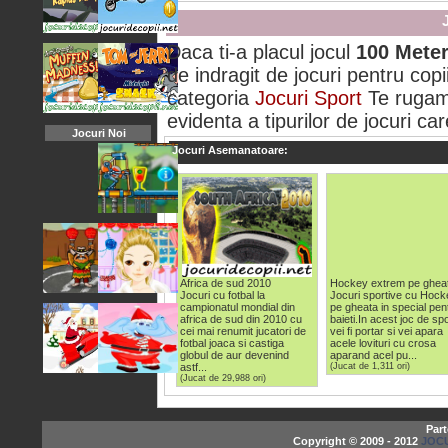
Daca ti-a placul jocul
100 Mete
de indragit de jocuri pentru copii
categoria
Jocuri Sport
Te rugam
evidenta a tipurilor de jocuri car
Jocuri Noi
Jocuri Asemanatoare:
Africa de sud 2010
Hockey extrem pe ghea
Jocuri cu fotbal la
Jocuri sportive cu Hock
campionatul mondial din
pe gheata in special pen
africa de sud din 2010 cu
baieti.In acest joc de spo
cei mai renumit jucatori de
vei fi portar si vei apara
fotbal joaca si castiga
acele lovituri cu crosa
globul de aur devenind
aparand acel pu...
astf...
(Jucat de 1,311 ori)
(Jucat de 29,988 ori)
Part
Copyright © 2009 - 2012
JOCU