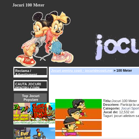
Jocuri 100 Meter
Jocuri pentru copii - jocuridecopii.net
> 100 Meter
Reclama /
Advertisment
CAUTA JOCURI
PENTRU COPII
Top Jocuri
Populare
Titlu:
Jocuri 100 Meter
Descriere:
Participi la 
Categorie:
Jocuri Spor
Jucat de:
12,532 ori
Taguri: jocuri atletism 