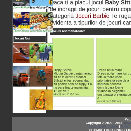
Daca ti-a placul jocul
Baby Sitt
de indragit de jocuri pentru copi
categoria
Jocuri Barbie
Te ruga
evidenta a tipurilor de jocuri car
Jocuri Asemanatoare:
Jocuri Noi
Hippy Barbie
Dress up la mare
Micuta Barbie cauta mereu
Dress up la mare joc c
sa fie in centrul atentiei.
fete la mare unde
Stilistul ei i-a recomandat
prioritatea ta este de a
sa poarte hainute hippy. Ea
imbraca aceasta
nu pare foarte multumita.
domnisoara foarte
Tu ce zici?
frumoasa alegandui
(Jucat de 32,157 ori)
costumatia preferata pe
o...
(Jucat de 5,698 ori)
Part
Copyright © 2009 - 2013
JOCU
Jocuri pentru copii
|
Jocuri
SITEMAP |
ADD LINKS / LI