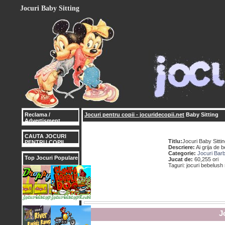
Jocuri Baby Sitting
Reclama /
Jocuri pentru copii - jocuridecopii.net
Baby Sitting
Advertisment
CAUTA JOCURI
Titlu:
Jocuri Baby Sitti
PENTRU COPII
Descriere:
Ai grija de 
Categorie:
Jocuri Barb
Top Jocuri Populare
Jucat de:
60,255 ori
Taguri: jocuri bebelush
J