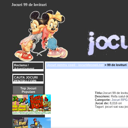
Jocuri 99 de lovituri
Jocuri pentru copii - jocuridecopii.net
> 99 de lovituri
Reclama /
Advertisment
CAUTA JOCURI
PENTRU COPII
Top Jocuri
Populare
Titlu:
Jocuri 99 de lovitu
Descriere:
Refa satul de
Categorie:
Jocuri RPG 
Jucat de:
8,016 ori
Taguri: jocuri sat sau joc