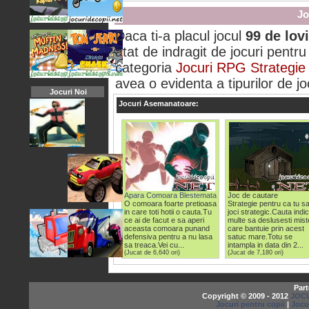
Jo
Daca ti-a placul jocul
99 de lovi
atat de indragit de jocuri pentru 
categoria
Jocuri RPG Strategie
avea o evidenta a tipurilor de joc
Jocuri Noi
Jocuri Asemanatoare:
Apara Comoara Blestemata
Joc de cautare
O comoara foarte pretioasa
Strategie pentru ca tu s
in care toti hotii o cauta.Tu
joci strategic.Cauta indici
ce ai de facut e sa aperi
multe sa deslusesti mist
aceasta comoara punand
care bantuie prin acest
defensiva pentru a nu lasa
satuc mare.Totu se
sa treaca.Vei cu...
intampla in data din 2...
(Jucat de 6,640 ori)
(Jucat de 7,180 ori)
Part
Copyright © 2009 - 2012
JOCU
Jocuri pentru copii
|
Jocu