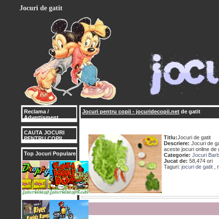
Jocuri de gatit
Reclama /
Jocuri pentru copii - jocuridecopii.net
de gatit
Advertisment
CAUTA JOCURI
Titlu:
Jocuri de gatit
PENTRU COPII
Descriere:
Jocuri de gat
aceste jocuri online de ga
Top Jocuri Populare
Categorie:
Jocuri Barb
Jucat de:
58,474 ori
Taguri:
jocuri de gatit
, 