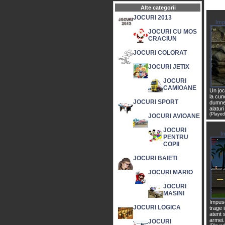
Alte categorii
JOCURI 2013
Imp
JOCURI CU MOS
CRACIUN
JOCURI COLORAT
JOCURI JETIX
JOCURI
CAMIOANE
Un joc
la cun
JOCURI SPORT
dumnea
alaturi
(Played
JOCURI AVIOANE
JOCURI
I
PENTRU
COPII
JOCURI BAIETI
JOCURI MARIO
JOCURI
MASINI
Impusc
JOCURI LOGICA
trage i
atent 
armei.
JOCURI