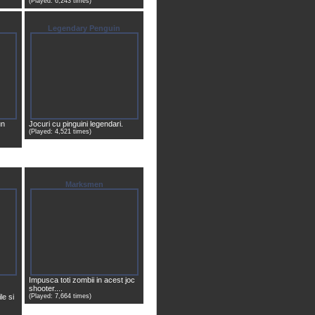
(Played: 6,243 times)
Legendary Penguin
un
Jocuri cu pinguini legendari.
(Played: 4,521 times)
Marksmen
Impusca toti zombii in acest joc
shooter....
le si
(Played: 7,664 times)