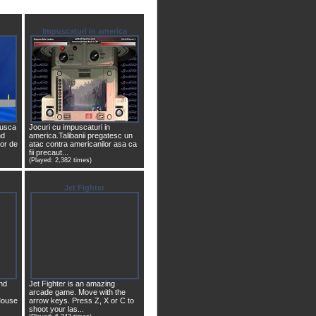
Impuscaturi in america
pusca
Jocuri cu impuscaturi in
nd
america.Talibanii pregatesc un
tor de
atac contra americanilor asa ca
fii precaut...
(Played: 2,382 times)
Jet Fighter
und
Jet Fighter is an amazing
arcade game. Move with the
Mouse
arrow keys. Press Z, X or C to
shoot your las...