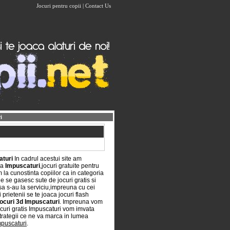
Jocuri pentru copii
|
Contact Us
i
aturi
In cadrul acestui site am
ia
Impuscaturi
,jocuri gratuite pentru
m la cunostinta copiilor ca in categoria
 se gasesc sute de jocuri gratis si
sa s-au la serviciu,impreuna cu cei
prietenii se te joaca jocuri flash
jocuri 3d Impuscaturi
. Impreuna vom
curi gratis Impuscaturi vom imvata
strategii ce ne va marca in lumea
mpuscaturi
.