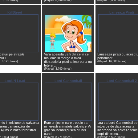
: 3,705 times)
(Played: 6,699 times)
(Played: 5,900 times)
KillStreet
La piscina cu fetele
Lanseaza Pirati
aturi pe strazile
Vara aceasta va fi din ce in ce
Lanseaza piratii cu acest t
ului.
mai cald si merge o mica
perfomant.
: 6,121 times)
distractie la piscina impreuna cu
(Played: 16,388 times)
fete si ...
(Played: 3,795 times)
Lock N Load
Lord Cannonball
Lord Cannonball 2
rimis in misiune de salvarea
Este un joc in care trebuie sa
Iata ca Lord Cannonball se
varea camarazilor de
nimeresti animalele salbatice. Ai
intoarce de data aceasta
.Ajuns la baza teroristilor
grija sa incarci pusca atunci
incercand sa salveze femei
cand...
copii din trenu...
: 9,004 times)
(Played: 8,771 times)
(Played: 6,522 times)