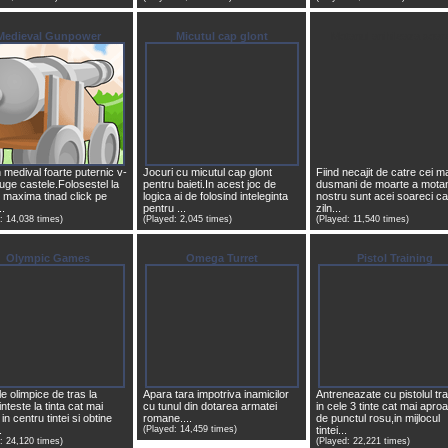
Medieval Gunpower
Micutul cap glont
Motanul anihileaza soar
 medival foarte puternic v-
Jocuri cu micutul cap glont
Fiind necajit de catre cei ma
ruge castele.Folosestel la
pentru baieti.In acest joc de
dusmani de moarte a motan
 maxima tinad click pe
logica ai de folosind inteleginta
nostru sunt acei soareci c
.
pentru ...
ziln...
: 14,038 times)
(Played: 2,045 times)
(Played: 11,540 times)
Olympic Games
Omega Turret
Pistol Training
le olimpice de tras la
Apara tara impotriva inamicilor
Antreneazate cu pistolul tr
inteste la tinta cat mai
cu tunul din dotarea armatei
in cele 3 tinte cat mai apro
in centru tintei si obtine
romane....
de punctul rosu,in mijlocul
.
(Played: 14,459 times)
tintei...
: 24,120 times)
(Played: 22,221 times)