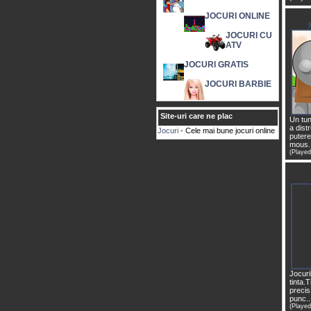
JOCURI ONLINE
JOCURI CU
ATV
JOCURI GRATIS
JOCURI BARBIE
Site-uri care ne plac
Un tun
a dist
Jocuri
- Cele mai bune jocuri online
putere
mous..
(Played
Jocuri
tinta.T
precis 
punc..
(Played