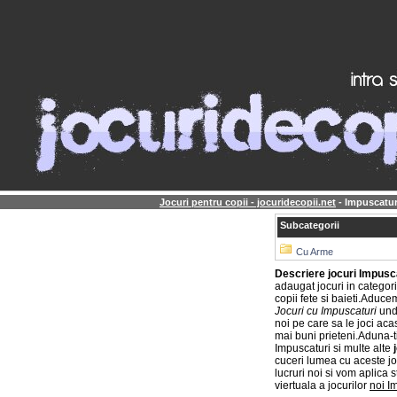
Jocuri pentru copii - jocuridecopii.net
- Impuscatur
Subcategorii
Cu Arme
Descriere jocuri Impusc
adaugat jocuri in categor
copii fete si baieti.Aduce
Jocuri cu Impuscaturi
unde
noi pe care sa le joci aca
mai buni prieteni.Aduna-ti 
Impuscaturi si multe alte
cuceri lumea cu aceste jo
lucruri noi si vom aplica 
viertuala a jocurilor
noi I