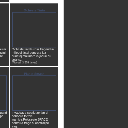
eci
Ocheste Tinta
i rai
Ocheste tintele rosii tragand in
ului
mijlocul tintei pentru a lua
are
punctaj mai mare in jocuri cu
tinte s...
(Played: 3,579 times)
Planet Smash
agand
Invadeaza spatiu aerian si
ape
doboara fortele
inamice.Foloseste SPACE
pentru a trage si control pe
sag...