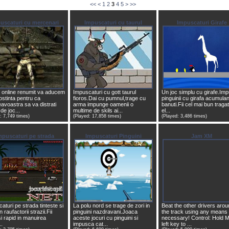
<<
<
1
2
3
4
5
>
>>
uscaturi cu mercenari
Impuscaturi cu taurul
Impuscaturi Girafe
 online renumit va aducem
Impuscaturi cu gott taurul
Un joc simplu cu girafe.Im
ostinta pentru ca
fioros.Dai cu pumnul,trage cu
pinguinii cu girafa acumula
voastra sa va distrati
arma impunge oamenii o
banuti.Fii cel mai bun traga
 de joc...
multime de skils ai...
el...
: 7,749 times)
(Played: 17,858 times)
(Played: 3,486 times)
mpuscaturi pe strada
Impuscaturi Pinguini
Jam XM
aturi pe strada tinteste si
La polu nord se trage de zori in
Beat the other drivers aro
n raufactorii strazii.Fii
pinguini nazdravani.Joaca
the track using any means
si rapid in manuirea
aceste jocuri cu pinguini si
necessary! Control: Hold 
..
impusca cat...
left key to ...