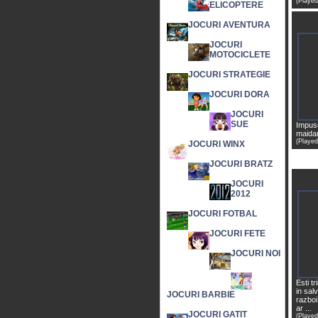
(Played
ELICOPTERE
JOCURI AVENTURA
JOCURI
MOTOCICLETE
JOCURI STRATEGIE
JOCURI DORA
JOCURI
SUE
Impusc
maidan
(Played
JOCURI WINX
JOCURI BRATZ
JOCURI
2012
JOCURI FOTBAL
JOCURI FETE
JOCURI NOI
Esti t
in sal
JOCURI BARBIE
razboi
ar ...
JOCURI GATIT
(Played