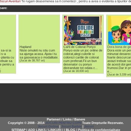
Jocuri Aventuri
Te rugam deasemenea sa il comentezi , pentru a avea o evidenta a tipurilor de j
oare:
Hapland
Carti de Colorat Ponyo
Dora bona de g
 sa-si ia
Niste omuleti nu stiu cum
Ponyo este un joc online de
Dora este un pe
 s-a
sa ajunga acasa. Ajuta-i tu
colorat,alegi culorile si
minunat deoarec
o planta cu
sa gaseasaca o modalitate.
colorezi cartile de colorat
foarte descurca
trebuie sa
(Jucat de 38,767 ori)
cum preferati.Fii un bun
astazi trebuie sa 
e pentru a
desenator cu ponyo
de acesti doi ge
.
distrandute tot odata c...
frumosi.Dar in p
)
(Jucat de 18,630 ori)
e...
(Jucat de 3,339 ori)
Parteneri / Links / Banere
Copyright © 2008 - 2014
JOCURI PENTRU COPII
Toate Drepturile Rezervate.
Jocuri Online
|
Jocuri Barbie
|
Jocuri
SITEMAP |
ADD LINKS / LINKURI
| | BLOG |
Politica de confidentialitate