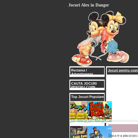
Jocuri Alex in Danger
Reclama /
Jocuri pentru copii
Advertisment
CAUTA JOCURI
PENTRU COPII
Top Jocuri Populare
Daca ti-a placul joc