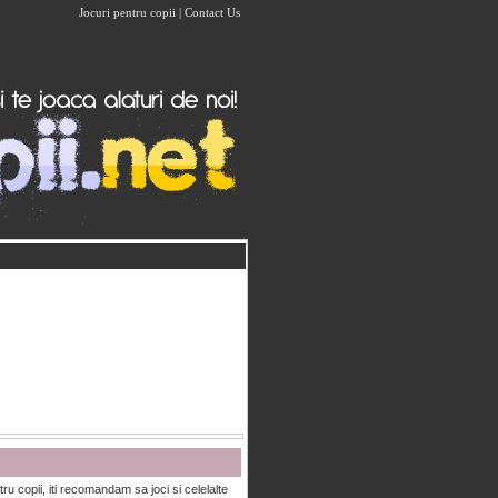
Jocuri pentru copii
|
Contact Us
ru copii, iti recomandam sa joci si celelalte