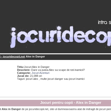
 - jocuridecopii.net
Alex in Danger
Titlu:
Jocuri Alex in Danger
Descriere:
Oare va putea Alex sa scape de toti inamicii?
Categorie:
Jocuri Aventuri
Jucat de:
21,088 ori
Taguri: jocuri alex , multe jocuri danger sau jocuri inamici
Jocuri pentru copii - Alex in Danger
ul
Alex in Danger
de pe jocuridecopii.net, site-ul dumneavoastra atat de indragit de jocuri pent