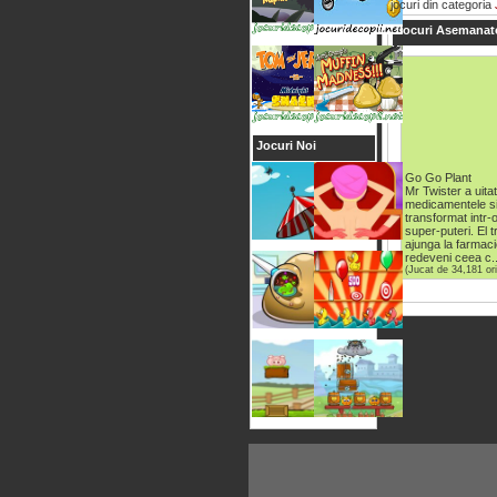
jocuri din categoria
Jocuri Asemanat
Jocuri Noi
Go Go Plant
Mr Twister a uitat
medicamentele si
transformat intr-
super-puteri. El 
ajunga la farmaci
redeveni ceea c..
(Jucat de 34,181 ori