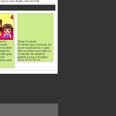
ocuri care iti plac cel mai mult.
emeni
Deep Creature
rsonaj
Ai ramas fara comoara, iar
e ea este
acum ai plecat sa o cauti,
reata.Ea
dar va trebuii sa te lupti cu
aibe grija
creaturile din adancul
meni
padurii ca sa o recapeti.
rimul rand
(Jucat de 26,743 ori)