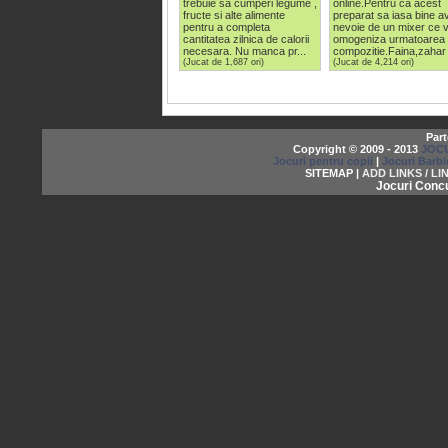
trebuie sa cumperi legume ,
online.Pentru ca acest
fructe si alte alimente
preparat sa iasa bine av
pentru a completa
nevoie de un mixer ce 
cantitatea zilnica de calorii
omogeniza urmatoarea
necesara. Nu manca pr...
compozitie.Faina,zahar 
(Jucat de 1,687 ori)
(Jucat de 4,214 ori)
Part
Copyright © 2009 - 2013
JOCU
Jocuri pentru copii
|
Jocuri Barbi
SITEMAP |
ADD LINKS / LI
Jocuri Conc