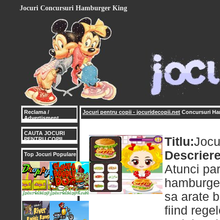
Jocuri Concursuri Hamburger King
Reclama /
Jocuri pentru copii - jocuridecopii.net
Concursuri Ha
Advertisment
CAUTA JOCURI
Titlu:
Jocu
PENTRU COPII
Descriere
Top Jocuri Populare
Atunci par
hamburger
sa arate b
fiind rege