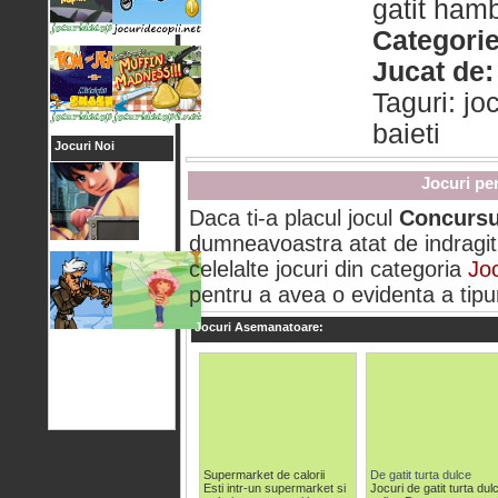
gatit hamb
Categorie
Jucat de:
Taguri: jo
baieti
Jocuri Noi
Jocuri pe
Daca ti-a placul jocul
Concursu
dumneavoastra atat de indragit 
celelalte jocuri din categoria
Joc
pentru a avea o evidenta a tipuri
Jocuri Asemanatoare:
Supermarket de calorii
De gatit turta dulce
Esti intr-un supermarket si
Jocuri de gatit turta dul