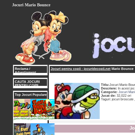
Jocuri Mario Bounce
Reclama /
Jocuri pentru copii - jocuridecopii.net
Mario Bounce
Advertisment
CAUTA JOCURI
Titlu:
Jocuri Mario Bou
PENTRU COPII
Descriere:
In acest joc
Categorie:
Jocuri Mari
Top Jocuri Populare
Jucat de:
32,022 ori
Taguri: jocuri broscute 
Jo