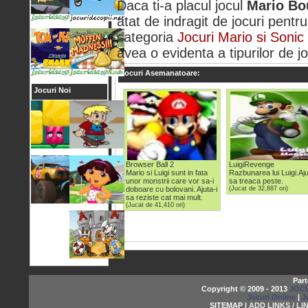
Daca ti-a placul jocul
Mario Bo
atat de indragit de jocuri pentru
categoria
Jocuri Mario si Sonic
avea o evidenta a tipurilor de jo
Jocuri Asemanatoare:
Jocuri Noi
Browser Ball 2
LuigiRevenge
Mario si Luigi sunt in fata
Razbunarea lui Luigi.Aju
unor monstrii care vor sa-i
sa treaca peste.
doboare cu bolovani. Ajuta-i
(Jucat de 32,887 ori)
sa reziste cat mai mult.
(Jucat de 41,410 ori)
Part
Copyright © 2009 - 2013
JOCU
Jocuri Online
|
J
SITEMAP |
ADD LINKS / LI